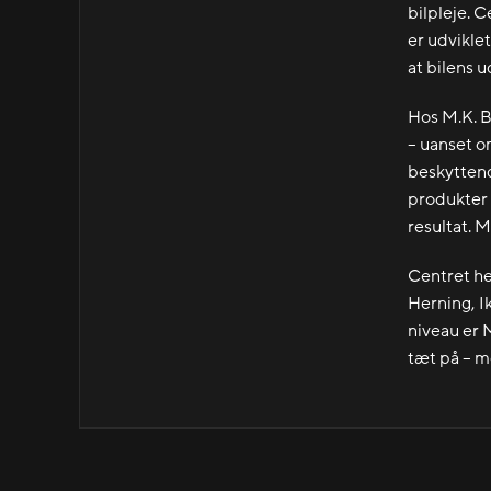
bilpleje. 
er udvikle
at bilens 
Hos M.K. B
– uanset o
beskyttend
produkter 
resultat. M
Centret he
Herning, I
niveau er M
tæt på – m