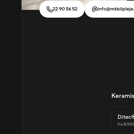
22 90 56 52
info@mkbilpleje
Keramis
Ditec®
fra 8.900