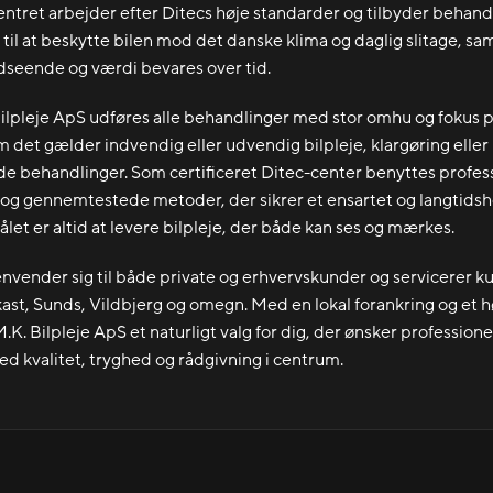
Centret arbejder efter Ditecs høje standarder og tilbyder behand
t til at beskytte bilen mod det danske klima og daglig slitage, s
udseende og værdi bevares over tid.
ilpleje ApS udføres alle behandlinger med stor omhu og fokus p
m det gælder indvendig eller udvendig bilpleje, klargøring eller
e behandlinger. Som certificeret Ditec-center benyttes profes
og gennemtestede metoder, der sikrer et ensartet og langtids
ålet er altid at levere bilpleje, der både kan ses og mærkes.
nvender sig til både private og erhvervskunder og servicerer ku
kast, Sunds, Vildbjerg og omegn. Med en lokal forankring og et hø
.K. Bilpleje ApS et naturligt valg for dig, der ønsker professione
ed kvalitet, tryghed og rådgivning i centrum.