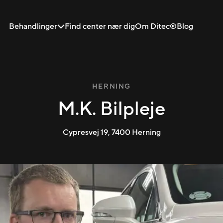
Behandlinger
Find center nær dig
Om Ditec®
Blog
HERNING
M.K. Bilpleje
Cypresvej 19
,
7400
Herning