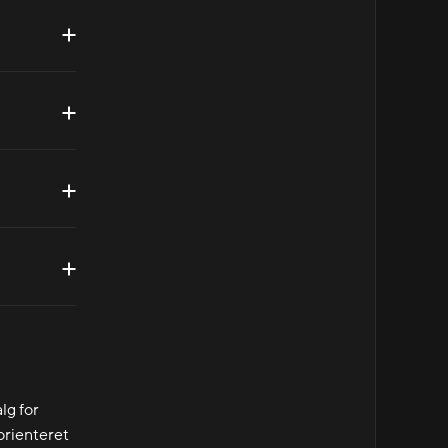
lg for
sorienteret