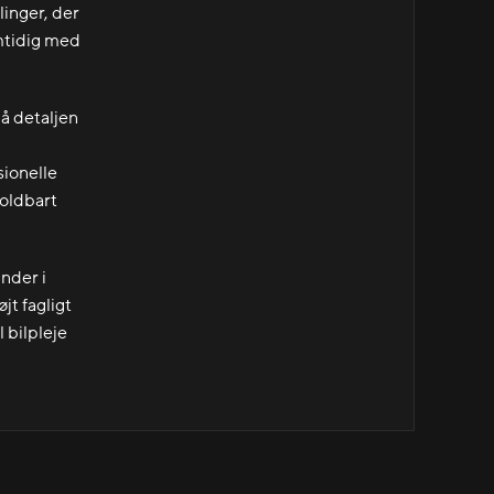
linger, der
amtidig med
å detaljen
sionelle
holdbart
nder i
jt fagligt
l bilpleje