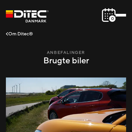
0
DANMARK
Om Ditec®
ANBEFALINGER
Brugte biler