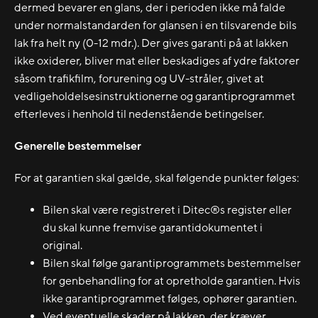
dermed bevarer en glans, der i perioden ikke må falde
under normalstandarden for glansen i en tilsvarende bils
lak fra helt ny (0-12 mdr.). Der gives garanti på at lakken
ikke oxiderer, bliver mat eller beskadiges af ydre faktorer
såsom trafikfilm, forurening og UV-stråler, givet at
vedligeholdelsesinstruktionerne og garantiprogrammet
efterleves i henhold til nedenstående betingelser.
Generelle bestemmelser
For at garantien skal gælde, skal følgende punkter følges:
Bilen skal være registreret i Ditec®s register eller
du skal kunne fremvise garantidokumentet i
original.
Bilen skal følge garantiprogrammets bestemmelser
for genbehandling for at opretholde garantien. Hvis
ikke garantiprogrammet følges, ophører garantien.
Ved eventuelle skader på lakken, der kræver