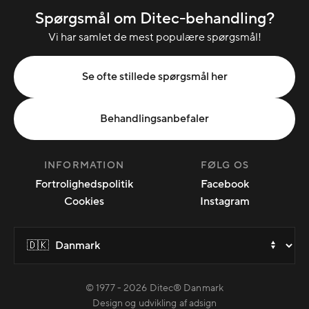
Spørgsmål om Ditec-behandling?
Vi har samlet de mest populære spørgsmål!
Se ofte stillede spørgsmål her
Behandlingsanbefaler
INFORMATION
FØLG OS
Fortrolighedspolitik
Facebook
Cookies
Instagram
Tilføj behandling
© 1977 -
2026
Ditec® Danmark
Design og udvikling af adsign