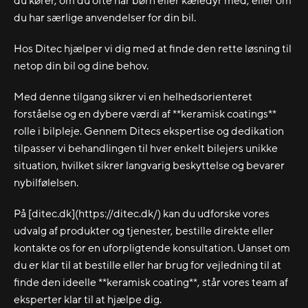
du kører, om du ofte har børn eller kæledyr med, eller om
du har særlige anvendelser for din bil.
Hos Ditec hjælper vi dig med at finde den rette løsning til
netop din bil og dine behov.
Med denne tilgang sikrer vi en helhedsorienteret
forståelse og en dybere værdi af **keramisk coatings**
rolle i bilpleje. Gennem Ditecs ekspertise og dedikation
tilpasser vi behandlingen til hver enkelt bilejers unikke
situation, hvilket sikrer langvarig beskyttelse og bevarer
nybilfølelsen.
På [ditec.dk](https://ditec.dk/) kan du udforske vores
udvalg af produkter og tjenester, bestille direkte eller
kontakte os for en uforpligtende konsultation. Uanset om
du er klar til at bestille eller har brug for vejledning til at
finde den ideelle **keramisk coating**, står vores team af
eksperter klar til at hjælpe dig.