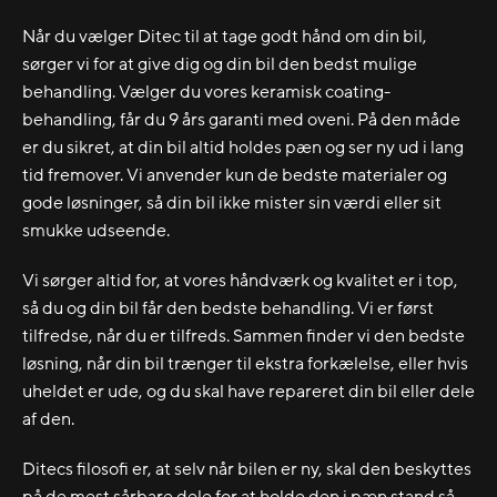
Når du vælger Ditec til at tage godt hånd om din bil,
sørger vi for at give dig og din bil den bedst mulige
behandling. Vælger du vores keramisk coating-
behandling, får du 9 års garanti med oveni. På den måde
er du sikret, at din bil altid holdes pæn og ser ny ud i lang
tid fremover. Vi anvender kun de bedste materialer og
gode løsninger, så din bil ikke mister sin værdi eller sit
smukke udseende.
Vi sørger altid for, at vores håndværk og kvalitet er i top,
så du og din bil får den bedste behandling. Vi er først
tilfredse, når du er tilfreds. Sammen finder vi den bedste
løsning, når din bil trænger til ekstra forkælelse, eller hvis
uheldet er ude, og du skal have repareret din bil eller dele
af den.
Ditecs filosofi er, at selv når bilen er ny, skal den beskyttes
på de mest sårbare dele for at holde den i pæn stand så