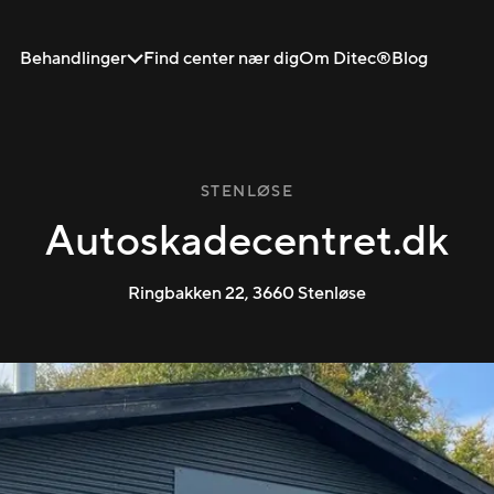
Behandlinger
Find center nær dig
Om Ditec®
Blog
STENLØSE
Autoskadecentret.dk
Ringbakken 22
,
3660
Stenløse