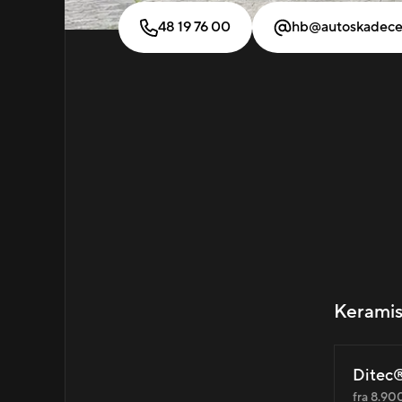
48 19 76 00
hb@autoskadece
Keramis
Ditec®
fra 8.900