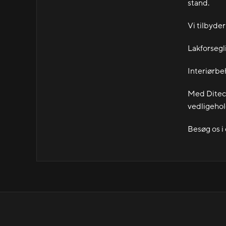
stand.
Vi tilbyder
Lakforsegl
Interiørbeh
Med Ditec’
vedligehold
Besøg os i 