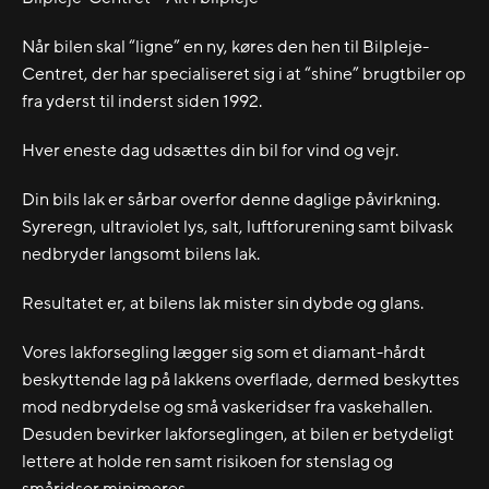
Når bilen skal “ligne” en ny, køres den hen til Bilpleje-
Centret, der har specialiseret sig i at “shine” brugtbiler op
fra yderst til inderst siden 1992.
Hver eneste dag udsættes din bil for vind og vejr.
Din bils lak er sårbar overfor denne daglige påvirkning.
Syreregn, ultraviolet lys, salt, luftforurening samt bilvask
nedbryder langsomt bilens lak.
Resultatet er, at bilens lak mister sin dybde og glans.
Vores lakforsegling lægger sig som et diamant-hårdt
beskyttende lag på lakkens overflade, dermed beskyttes
mod nedbrydelse og små vaskeridser fra vaskehallen.
Desuden bevirker lakforseglingen, at bilen er betydeligt
lettere at holde ren samt risikoen for stenslag og
småridser minimeres.