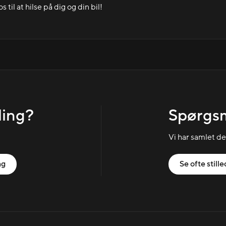
s til at hilse på dig og din bil!
ling?
Spørgs
Vi har samlet d
ng
Se ofte still