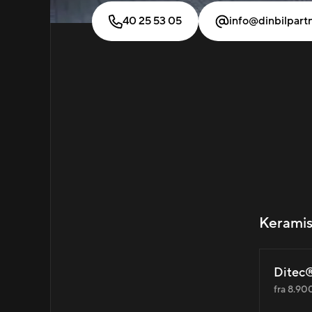
40 25 53 05
info@dinbilpart
Keramis
Ditec®
fra 8.900