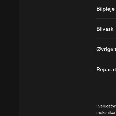
Bilpleje
Bilvask
Øvrige 
Reparat
I veludsty
mekanikere