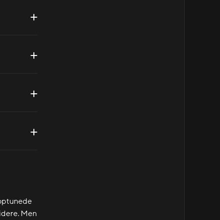
toptunede
videre. Men