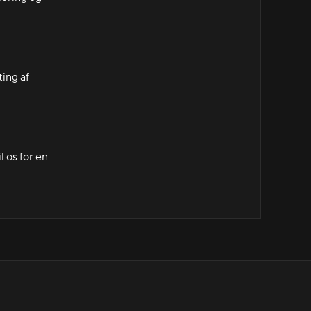
ting af
l os for en