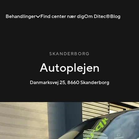
Behandlinger
Find center nær dig
Om Ditec®
Blog
SKANDERBORG
Autoplejen
Danmarksvej 25
,
8660
Skanderborg