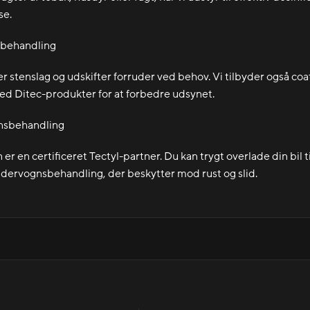
se.
ebehandling
r stenslag og udskifter forruder ved behov. Vi tilbyder også coa
d Ditec-produkter for at forbedre udsynet.
nsbehandling
er en certificeret Tectyl-partner. Du kan trygt overlade din bil ti
dervognsbehandling, der beskytter mod rust og slid.