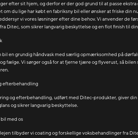
er efter sit hjem, og derfor er der god grund til at passe ekstra
t om du lige har købt en fabriksny bil eller ønsker at friske din
ræddersyr vi vores løsninger efter dine behov. Vi anvender de før
ra Ditec, som sikrer langvarig beskyttelse og en flot finish til din 
k
in bil en grundig håndvask med særlig opmærksomhed på dørfal
 fælge. Vi sørger også for at fjerne tjære og flyverust, så bilen 
ren.
g efterbehandling
ring og efterbehandling, udført med Ditec-produkter, giver din 
lans og sikrer langvarig beskyttelse.
 bil med os
ejen tilbyder vi coating og forskellige voksbehandlinger fra Dite