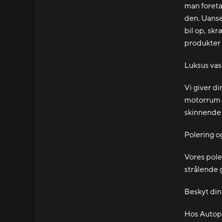
man foretag
den. Uanse
bil op, sk
produkter f
Luksus vas
Vi giver d
motorrum og
skinnende 
Polering o
Vores pole
strålende g
Beskyt din
Hos Autopl