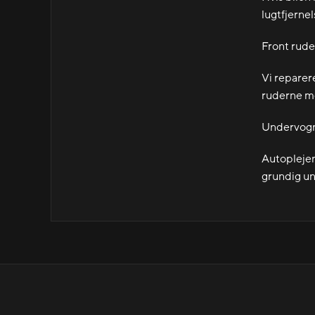
lugtfjernel
Front rud
Vi reparere
ruderne me
Undervog
Autoplejen 
grundig un