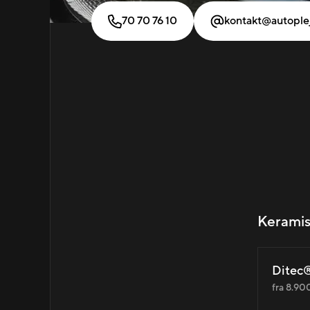
70 70 76 10
kontakt@autople
Keramis
Ditec®
fra 8.900