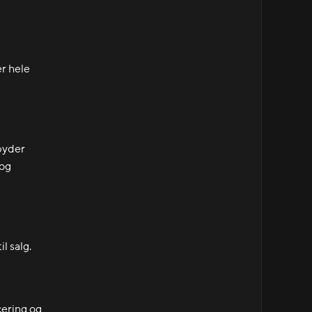
er hele
lbyder
 og
l salg.
icering og