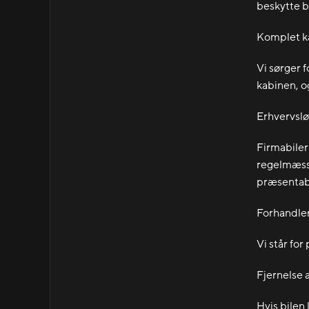
beskytte b
Komplet k
Vi sørger f
kabinen, o
Erhvervslø
Firmabiler 
regelmæssi
præsentab
Forhandle
Vi står for
Fjernelse a
Hvis bilen 