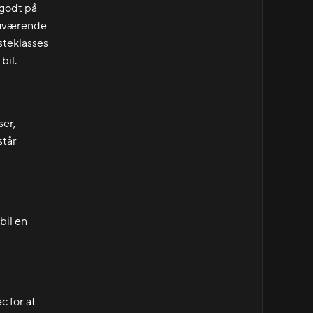
 godt på
 nuværende
steklasses
bil.
ser,
står
bil en
c for at