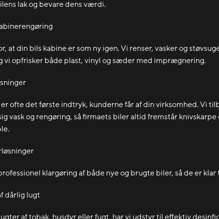
ilens lak og bevare dens værdi.
abinerengøring
or, at din bils kabine er som ny igen. Vi renser, vasker og støvsug
g vi opfrisker både plast, vinyl og sæder med imprægnering.
sninger
er ofte det første indtryk, kunderne får af din virksomhed. Vi ti
g vask og rengøring, så firmaets biler altid fremstår knivskarpe
le.
rløsninger
 professionel klargøring af både nye og brugte biler, så de er klar ti
f dårlig lugt
lugter af tobak, husdyr eller fugt, har vi udstyr til effektiv desinf