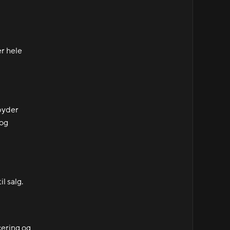
er hele
lbyder
 og
l salg.
icering og