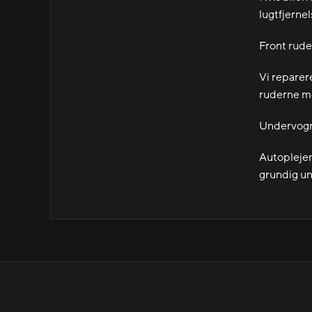
lugtfjernel
Front rud
Vi reparere
ruderne me
Undervog
Autoplejen 
grundig un