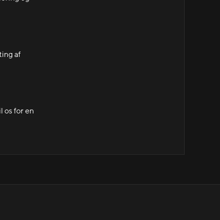
ting af
l os for en