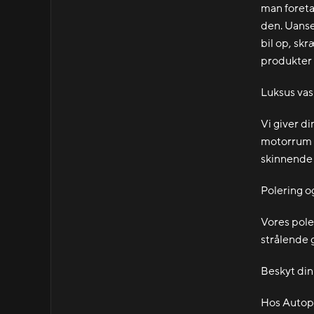
man foretag
den. Uanse
bil op, sk
produkter f
Luksus vas
Vi giver d
motorrum og
skinnende 
Polering o
Vores pole
strålende g
Beskyt din
Hos Autopl