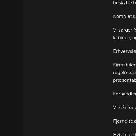
beskytte b
Komplet k
Vi sørger f
kabinen, o
Erhvervslø
Firmabiler 
regelmæssi
præsentab
Forhandle
Vi står for
Fjernelse a
Hvis bilen 