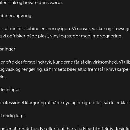
ilens lak og bevare dens værdi.
abinerengøring
or, at din bils kabine er som ny igen. Vi renser, vasker og støvsug
g vi opfrisker både plast, vinyl og sæder med imprægnering.
sninger
er ofte det første indtryk, kunderne får af din virksomhed. Vi ti
g vask og rengøring, så firmaets biler altid fremstår knivskarpe
le.
rløsninger
 professionel klargøring af både nye og brugte biler, så de er klar ti
f dårlig lugt
lugter af tobak, husdyr eller fugt, har vi udstyr til effektiv desinf