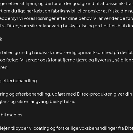
er efter sit hjem, og derfor er der god grund til at passe ekstra
t om du lige har købt en fabriksny bil eller ønsker at friske din
ræddersyr vi vores løsninger efter dine behov. Vi anvender de før
ra Ditec, som sikrer langvarig beskyttelse og en flot finish til din 
k
in bil en grundig håndvask med særlig opmærksomhed på dørfal
 fælge. Vi sørger også for at fjerne tjære og flyverust, så bilen 
ren.
g efterbehandling
ring og efterbehandling, udført med Ditec-produkter, giver din 
lans og sikrer langvarig beskyttelse.
 bil med os
ejen tilbyder vi coating og forskellige voksbehandlinger fra Dite