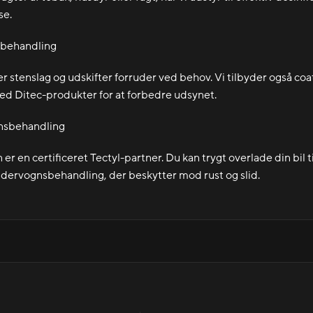
se.
ebehandling
r stenslag og udskifter forruder ved behov. Vi tilbyder også coa
d Ditec-produkter for at forbedre udsynet.
nsbehandling
er en certificeret Tectyl-partner. Du kan trygt overlade din bil ti
dervognsbehandling, der beskytter mod rust og slid.