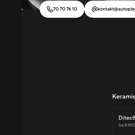
70 70 76 10
kontakt@autople
Keramis
Ditec®
fra 8.900