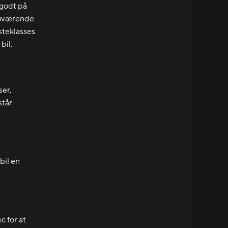
 godt på
 nuværende
steklasses
bil.
ser,
står
bil en
c for at