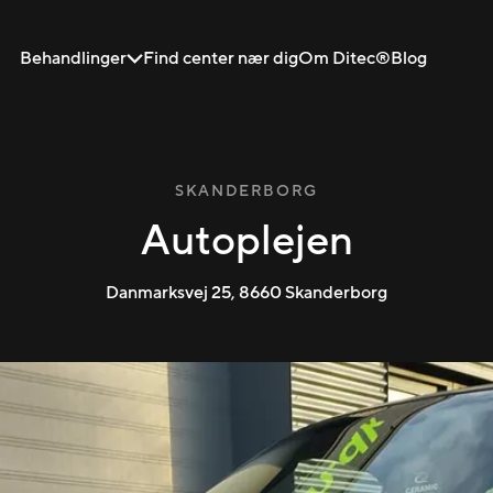
Behandlinger
Find center nær dig
Om Ditec®
Blog
SKANDERBORG
Autoplejen
Danmarksvej 25
,
8660
Skanderborg